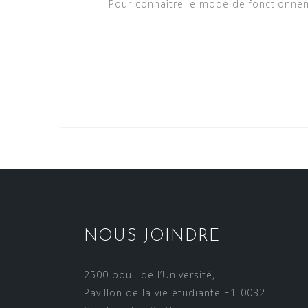
Pour connaître le mode de fonctionnem
NOUS JOINDRE
2500 boul. de l’Université,
Pavillon de la vie étudiante E1-0032