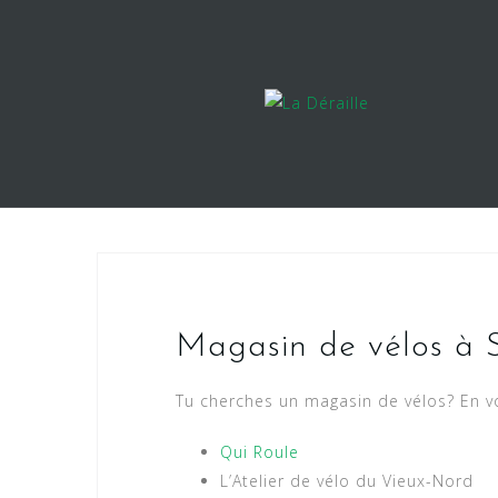
Magasin de vélos à 
Tu cherches un magasin de vélos? En vo
Qui Roule
L’Atelier de vélo du Vieux-Nord