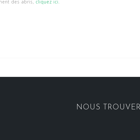
ent des abris,
cliquez ici.
NOUS TROUVE