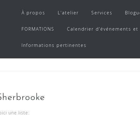
À propos
L’atelier
Services
Blogu
FORMATIONS
Calendrier d’événements et
Informations pertinentes
Sherbrooke
ici une liste: