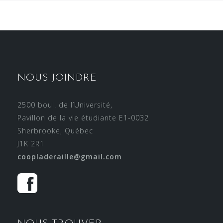
NOUS JOINDRE
2500 boul. de l’Université,
Pavillon de la vie étudiante E1-0032
Sherbrooke, Québec
J1K 2R1
coopladeraille@gmail.com