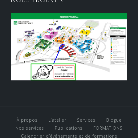
NOUS TROUVER
À propos
L’atelier
Services
Blogue
Nos services
Publications
FORMATIONS
Calendrier d’événements et de formations