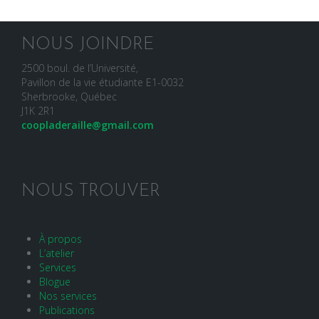
NOUS JOINDRE
2500 boul. de l’Université,
Pavillon de la vie étudiante E1-0032
Sherbrooke, Québec
J1K 2R1
coopladeraille@gmail.com
NOUS TROUVER
À propos
L’atelier
Services
Blogue
Nos services
Publications